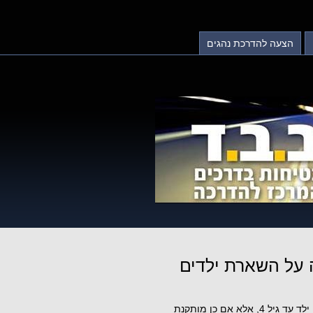
הצעה להדרכת נהגים
 על השארת ילדים
תקנה 83ד(א) מורה: "לא יסיע אדם ברכב מסוג M2, M1 ו-N1 ילד עד גיל 4, אלא אם כן מותקנת