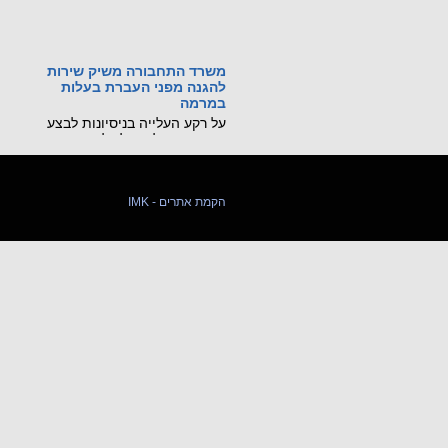
משרד התחבורה משיק שירות
להגנה מפני העברת בעלות
במרמה
על רקע העלייה בניסיונות לבצע
העברות בעלות על כלי רכב
באמצעות גניבת זהות ומסמכים
מזויפים, משרד התחבורה
והבטיחות בדרכים משיק שירות
דיגיטלי חדש, שיאפשר לכל בעל
IMK - הקמת אתרים
רכב לחסום מראש את האפשרות
לבצע העברת בעלות על רכבו
בסניפי דואר ישראל.
קראו עוד...
מכונה ניידת רגלית הורגת
21 ביולי 2026: נקבע מותו של
עובר אורח בשנות ה-60 לחייו
שנפגע ממלגזה ידנית בשדרות
חיים ויצמן בנתניה.
קראו עוד...
שינויים בתקנות התעבורה
שפורסמו ב-8.7.26
פורסמו שינוים שנוגעים לרכב שטח