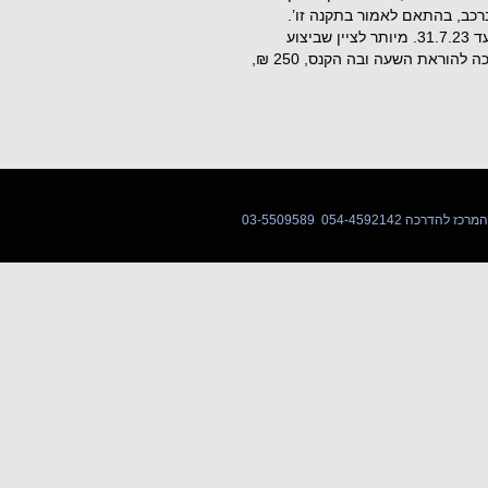
רכב, בהתאם לאמור בתקנה זו’.
התקנה הופיעה כהוראת שעה שהייתה תקפה למשך שנתיים עד 31.7.23. מיותר לציין שביצוע
התקנה ו/או אכיפתה הוקפאו. ב-30 ביולי 2023 פורסמה הארכה להוראת השעה ובה הקנס, 250 ₪,