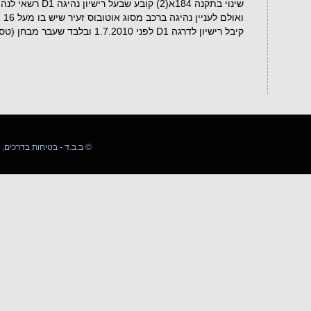
שינוי בתקנה 184א(2) 
ואולם לעניין נהיגה ברכב מסוג אוטובוס זעיר שיש בו מעל 16
מ
קיבל רישיון לדרגה D1 לפני 1.7.2010 ובלבד שעבר מבחן (טסט) מעשי לפי תקנה 206.
03-5509589 054-4592142 ב.ב.ד - בטיחות בדרכים, המרכז להדרכה ©