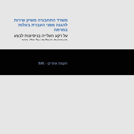
משרד התחבורה משיק שירות
להגנה מפני העברת בעלות
במרמה
על רקע העלייה בניסיונות לבצע
העברות בעלות על כלי רכב
באמצעות גניבת זהות ומסמכים
מזויפים, משרד התחבורה
והבטיחות בדרכים משיק שירות
דיגיטלי חדש, שיאפשר לכל בעל
רכב לחסום מראש את האפשרות
IMK - הקמת אתרים
לבצע העברת בעלות על רכבו
בסניפי דואר ישראל.
קראו עוד...
מכונה ניידת רגלית הורגת
21 ביולי 2026: נקבע מותו של
עובר אורח בשנות ה-60 לחייו
שנפגע ממלגזה ידנית בשדרות
חיים ויצמן בנתניה.
קראו עוד...
שינויים בתקנות התעבורה
שפורסמו ב-8.7.26
פורסמו שינוים שנוגעים לרכב שטח