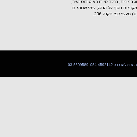
קובע שבעל רישיון נהיגה D1 רשאי לנהוג במונית, ברכב סיורו באוטובוס זעיר,
קומות נוסף על הנהג, שמי שנוהג בו