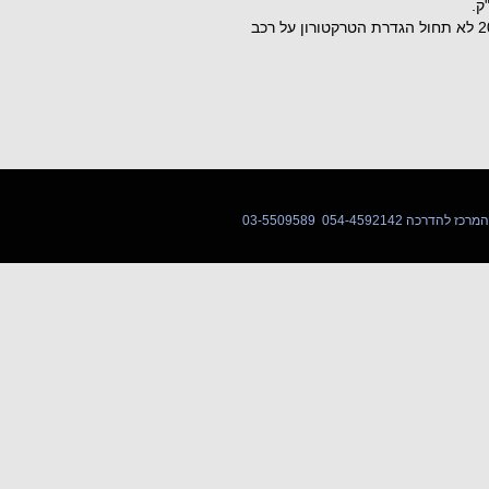
ק.
על פי הוראת שעה שפורסמה ב-28.11.24, עד 1 באפריל 2025 לא תחול הגדרת הטרקטורון על רכב