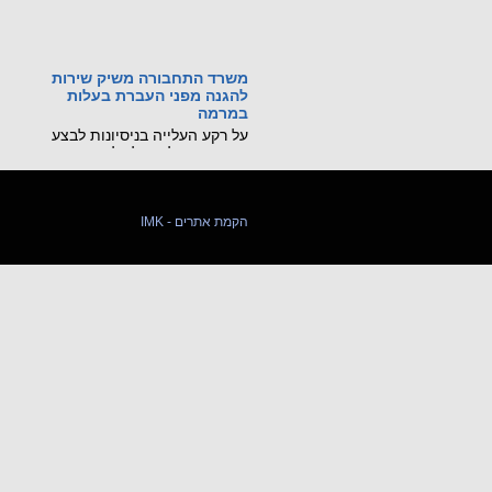
משרד התחבורה משיק שירות
להגנה מפני העברת בעלות
במרמה
על רקע העלייה בניסיונות לבצע
העברות בעלות על כלי רכב
באמצעות גניבת זהות ומסמכים
מזויפים, משרד התחבורה
והבטיחות בדרכים משיק שירות
דיגיטלי חדש, שיאפשר לכל בעל
IMK - הקמת אתרים
רכב לחסום מראש את האפשרות
לבצע העברת בעלות על רכבו
בסניפי דואר ישראל.
קראו עוד...
מכונה ניידת רגלית הורגת
21 ביולי 2026: נקבע מותו של
עובר אורח בשנות ה-60 לחייו
שנפגע ממלגזה ידנית בשדרות
חיים ויצמן בנתניה.
קראו עוד...
שינויים בתקנות התעבורה
שפורסמו ב-8.7.26
פורסמו שינוים שנוגעים לרכב שטח