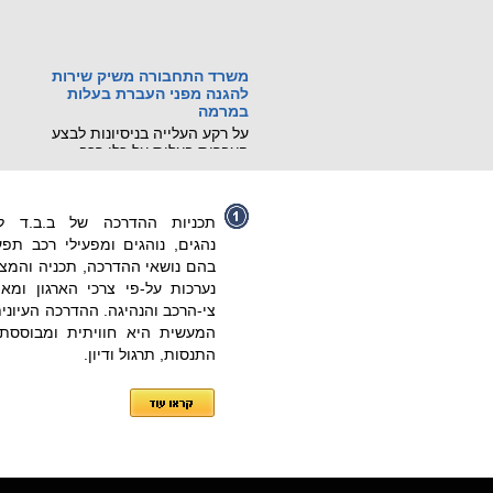
משרד התחבורה משיק שירות
להגנה מפני העברת בעלות
במרמה
על רקע העלייה בניסיונות לבצע
העברות בעלות על כלי רכב
באמצעות גניבת זהות ומסמכים
מזויפים, משרד התחבורה
והבטיחות בדרכים משיק שירות
דיגיטלי חדש, שיאפשר לכל בעל
תכניות ההדרכה של ב.ב.ד ל
רכב לחסום מראש את האפשרות
נהגים, נוהגים ומפעילי רכב תפעו
לבצע העברת בעלות על רכבו
בהם נושאי ההדרכה, תכניה והמצג
בסניפי דואר ישראל.
נערכות על-פי צרכי הארגון ומאפי
קראו עוד...
צי-הרכב והנהיגה. ההדרכה העיונית
מכונה ניידת רגלית הורגת
המעשית היא חוויתית ומבוססת
21 ביולי 2026: נקבע מותו של
התנסות, תרגול ודיון.
עובר אורח בשנות ה-60 לחייו
שנפגע ממלגזה ידנית בשדרות
חיים ויצמן בנתניה.
קראו עוד...
שינויים בתקנות התעבורה
שפורסמו ב-8.7.26
פורסמו שינוים שנוגעים לרכב שטח