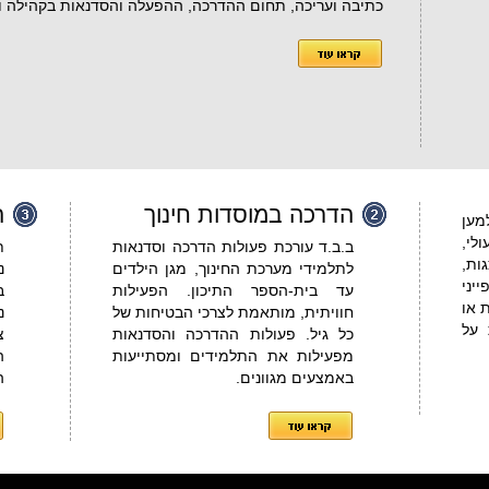
כתיבה ועריכה, תחום ההדרכה, ההפעלה והסדנאות בקהילה וב
הדרכה במוסדות חינוך
ה
מען
לי,
ב.ב.ד עורכת פעולות הדרכה וסדנאות
ת
ות,
לתלמידי מערכת החינוך, מגן הילדים
נ
יני
עד בית-הספר התיכון. הפעילות
ב
 או
חוויתית, מותאמת לצרכי הבטיחות של
נ
 על
כל גיל. פעולות ההדרכה והסדנאות
צ
מפעילות את התלמידים ומסתייעות
ה
באמצעים מגוונים.
ה