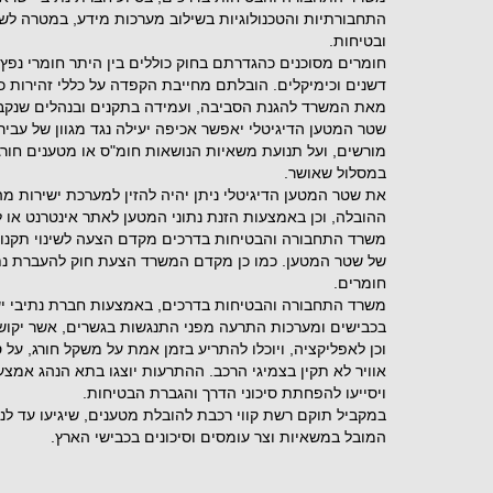
התחבורתיות והטכנולוגיות בשילוב מערכות מידע, במטרה לש
ובטיחות.
חומרים מסוכנים כהגדרתם בחוק כוללים בין היתר חומרי נפץ, 
דשנים וכימיקלים. הובלתם מחייבת הקפדה על כללי זהירות כ
מאת המשרד להגנת הסביבה, ועמידה בתקנים ובנהלים שנקבע
שטר המטען הדיגיטלי יאפשר אכיפה יעילה נגד מגוון של עבירו
מורשים, ועל תנועת משאיות הנושאות חומ"ס או מטענים חורג
במסלול שאושר.
את שטר המטען הדיגיטלי ניתן יהיה להזין למערכת ישירות 
ההובלה, וכן באמצעות הזנת נתוני המטען לאתר אינטרנט או לא
משרד התחבורה והבטיחות בדרכים מקדם הצעה לשינוי תקנות 
חומרים.
משרד התחבורה והבטיחות בדרכים, באמצעות חברת נתיבי יש
בכבישים ומערכות התרעה מפני התנגשות בגשרים, אשר יקוש
וכן לאפליקציה, ויוכלו להתריע בזמן אמת על משקל חורג, על 
אוויר לא תקין בצמיגי הרכב. ההתרעות יוצגו בתא הנהג אמצע
ויסייעו להפחתת סיכוני הדרך והגברת הבטיחות.
במקביל תוקם רשת קווי רכבת להובלת מטענים, שיגיעו עד לנ
המובל במשאיות וצר עומסים וסיכונים בכבישי הארץ.