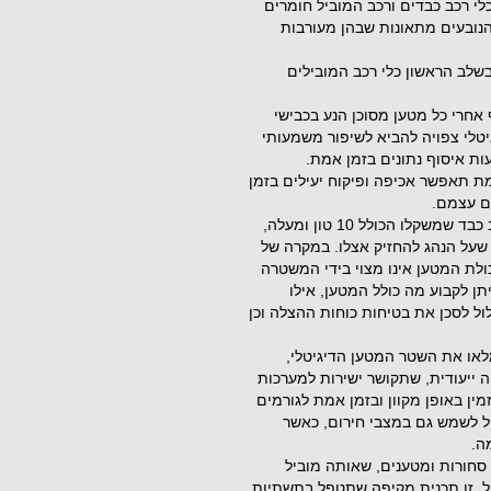
 רכב כבדים ורכב המוביל חומרים
נובעים מתאונות שבהן מעורבות
שלב הראשון כלי רכב המובילים
אחרי כל מטען מסוכן הנע בכבישי
לי צפויה להביא לשיפור משמעותי
ות איסוף נתונים בזמן אמת.
 תאפשר אכיפה ופיקוח יעילים בזמן
ים עצמם.
על פי החקיקה הקיימת, חלה חובת הוצאת שטר מטען על רכב כבד שמשקלו הכולל 10 טון ומעלה,
 שעל הנהג להחזיק אצלו. במקרה של
ולת המטען אינו מצוי בידי המשטרה
תן לקבוע מה כולל המטען, אילו
לול לסכן את בטיחות כוחות ההצלה וכן
או את השטר המטען הדיגיטלי,
ה ייעודית, שתקושר ישירות למערכות
ן באופן מקוון ובזמן אמת לגורמים
כול לשמש גם במצבי חירום, כאשר
ה.
חורות ומטענים, שאותה מוביל
ל. זו תכנית מקיפה שתטפל בתשתיות