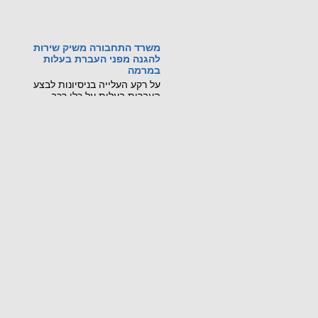
משרד התחבורה משיק שירות
להגנה מפני העברת בעלות
במרמה
על רקע העלייה בניסיונות לבצע
העברות בעלות על כלי רכב
באמצעות גניבת זהות ומסמכים
מזויפים, משרד התחבורה
והבטיחות בדרכים משיק שירות
דיגיטלי חדש, שיאפשר לכל בעל
רכב לחסום מראש את האפשרות
לבצע העברת בעלות על רכבו
בסניפי דואר ישראל.
קראו עוד...
מכונה ניידת רגלית הורגת
21 ביולי 2026: נקבע מותו של
עובר אורח בשנות ה-60 לחייו
שנפגע ממלגזה ידנית בשדרות
חיים ויצמן בנתניה.
קראו עוד...
שינויים בתקנות התעבורה
שפורסמו ב-8.7.26
פורסמו שינוים שנוגעים לרכב שטח