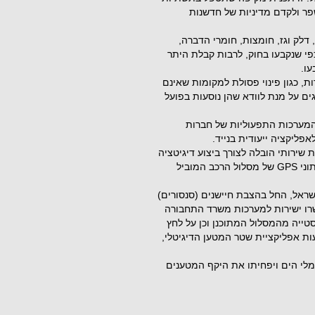
פר ולקדם מדיניות של חדשנות
דלק וגז, חומצות, חומרי הדברה,
פי שנקבעו בחוק, לרבות קבלת היתר
ו.
ת, כגון פינוי פסולת למקומות שאינם
ים על מנת לוודא שהן נוסעות בפועל
מהמערכות התפעוליות של חברות
פליקציה ייעודית בנייד.
שירותי הובלה לצורך ביצוע דיגיטציה
של שטר המטען. כמו כן מקדם המשרד הצעת חוק להעברת נתוני GPS של מסלול הרכב המוביל
ראל, החל בהצבת חיישנים (סנסורים)
רו ישירות למערכות משרד התחבורה
סטייה מהמסלול המתוכנן וכן על לחץ
ות אפליקציית שטר המטען הדיגיטלי,
מלי הים ויפחיתו את היקף המטענים