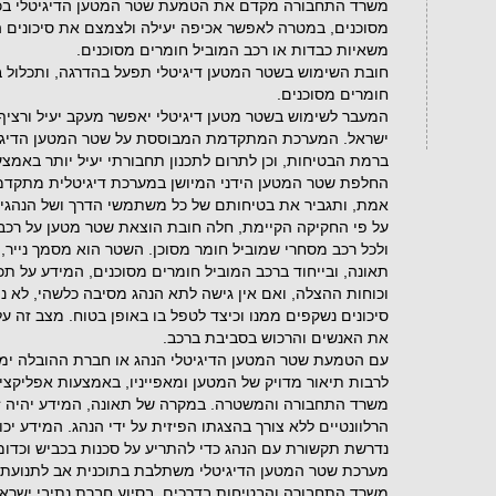
משרד התחבורה מקדם את הטמעת שטר המטען הדיגיטלי בכלי
מסוכנים, במטרה לאפשר אכיפה יעילה ולצמצם את סיכונים ה
משאיות כבדות או רכב המוביל חומרים מסוכנים.
חובת השימוש בשטר המטען דיגיטלי תפעל בהדרגה, ותכלול ב
חומרים מסוכנים.
המעבר לשימוש בשטר מטען דיגיטלי יאפשר מעקב יעיל ורציף 
ישראל. המערכת המתקדמת המבוססת על שטר המטען הדיגיט
ברמת הבטיחות, וכן לתרום לתכנון תחבורתי יעיל יותר באמצע
החלפת שטר המטען הידני המיושן במערכת דיגיטלית מתקדמת
אמת, ותגביר את בטיחותם של כל משתמשי הדרך ושל הנהג
ולכל רכב מסחרי שמוביל חומר מסוכן. השטר הוא מסמך נייר,
תאונה, ובייחוד ברכב המוביל חומרים מסוכנים, המידע על תכ
וכוחות ההצלה, ואם אין גישה לתא הנהג מסיבה כלשהי, לא ני
סיכונים נשקפים ממנו וכיצד לטפל בו באופן בטוח. מצב זה ע
את האנשים והרכוש בסביבת ברכב.
עם הטמעת שטר המטען הדיגיטלי הנהג או חברת ההובלה ימל
לרבות תיאור מדויק של המטען ומאפייניו, באמצעות אפליקצי
משרד התחבורה והמשטרה. במקרה של תאונה, המידע יהיה זמי
הרלוונטיים ללא צורך בהצגתו הפיזית על ידי הנהג. המידע י
נדרשת תקשורת עם הנהג כדי להתריע על סכנות בכביש וכדומ
מערכת שטר המטען הדיגיטלי משתלבת בתוכנית אב לתנועת ס
משרד התחבורה והבטיחות בדרכים, בסיוע חברת נתיבי ישרא