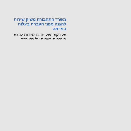
משרד התחבורה משיק שירות
להגנה מפני העברת בעלות
במרמה
על רקע העלייה בניסיונות לבצע
העברות בעלות על כלי רכב
באמצעות גניבת זהות ומסמכים
מזויפים, משרד התחבורה
והבטיחות בדרכים משיק שירות
דיגיטלי חדש, שיאפשר לכל בעל
רכב לחסום מראש את האפשרות
לבצע העברת בעלות על רכבו
בסניפי דואר ישראל.
קראו עוד...
מכונה ניידת רגלית הורגת
21 ביולי 2026: נקבע מותו של
עובר אורח בשנות ה-60 לחייו
שנפגע ממלגזה ידנית בשדרות
חיים ויצמן בנתניה.
קראו עוד...
שינויים בתקנות התעבורה
שפורסמו ב-8.7.26
פורסמו שינוים שנוגעים לרכב שטח