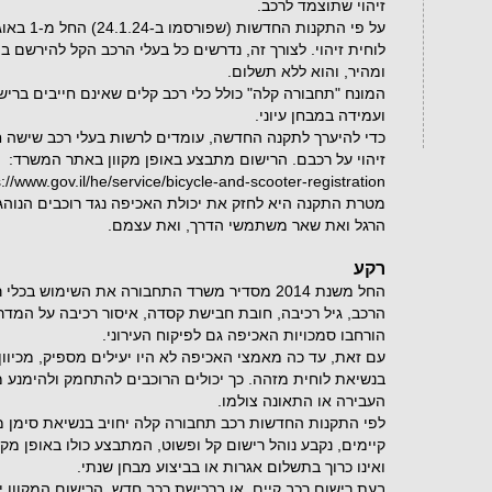
זיהוי שתוצמד לרכב.
על פי התקנ
לוחית זיהוי. לצורך זה, נדרשים כל בעלי הרכב הקל להירשם ב
ומהיר, והוא ללא תשלום.
המונח "תחבורה קלה" כולל כלי רכב קלים שאינם חייבים ברישי
ועמידה במבחן עיוני.
כדי להיערך לתקנה החדשה, עומדים לרשות בעלי רכב שישה ח
זיהוי על רכבם. הרישום מתבצע באופן מקוון באתר המשרד:
s://www.gov.il/he/service/bicycle-and-scooter-registration?
מטרת התקנה היא לחזק את יכולת האכיפה נגד רוכבים הנוהגי
הרגל ואת שאר משתמשי הדרך, ואת עצמם.
רקע
החל משנת 2014 מסדיר משרד התחבורה את השימוש בכ
הרכב, גיל רכיבה, חובת חבישת קסדה, איסור רכיבה על המדרכ
הורחבו סמכויות האכיפה גם לפיקוח העירוני.
עם זאת, עד כה מאמצי האכיפה לא היו יעילים מספיק, מכיוון
בנשיאת לוחית מזהה. כך יכולים הרוכבים להתחמק ולהימנע מ
העבירה או התאונה צולמו.
לפי התקנות החדשות רכב תחבורה קלה יחויב בנשיאת סימן מז
קיימים, נקבע נוהל רישום קל ופשוט, המתבצע כולו באופן מקוו
ואינו כרוך בתשלום אגרות או בביצוע מבחן שנתי.
בעת רישום רכב קיים, או ברכישת רכב חדש, הרישום המקוון י