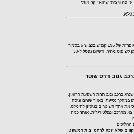
עייפה ורציתי שהוא ייקח אותי
צעיר תושב טייבה בן 27 נתפס הבוקר כשהוא נוהג במהירות מופרזת של 196 קמ"ש בכביש 6 בסמוך
למחלף באקה. הצעיר נעצר על ידי שוטרים מאגף התנועה, זומן לשיפוט מהיר, ורשיונו נפסל ל-30
רכב גנוב ודרס שוטר
 בגין דריסת שוטר בעת שנהג ברכב גנוב תחת השפעת הרואין,
תו במהלך נסיעתו באזור שוהם וניסה
 את אחד השוטרים בניסיון להימלט.
יצא מהרכב ונמלט רגלית, אותר כמה
.
 ההליכים.
קווים שלא יזכה לרחמי בית המשפט.