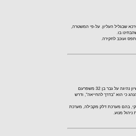
פר ירכא שבגליל העליון. על-פי המשטרה,
בחינו בו.
פס ועוכב לחקירה.
בית המשפט גזר חמישה חודשי מאסר ו-45 חודשי פסילת רישיון נהיגה על גבר בן 32 משפרעם
למעצרו, טען הנהג כי הוא "בדרך להחייאה", ודרש
וקי, בהם מערכת דלק מקבילה, מערכת
ניהול מנוע.