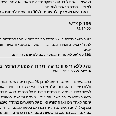
כשאימו יושבת לידו. הנער נחקר יחד עם האם, שטענה: "הייתי 
למזרע". הרכב הושבת ל-30 יום.
...ואת האמא צריך להשבית ל-30 חודשים לפחות - בכלא.
196 קמ"ש
24.10.22
ימים.
196 קמ"ש. לא פחות ובמקרה גם לא יותר. הידיוט.
נהג ללא רישיון נהיגה, תחת השפעת הרואין ב
פורסם ב-YNET 19.5.22
כתב אישום הוגש נגד תושב לוד בן 28
וללא רישיון נהיגה. כוח מג"ב שידע כי האיש גנב רכב איתר או
לעצור בעדו באמצעות פריסת דוקרנים על הכביש. הנאשם דרס
השוטר נפצע באורח קשה והוא עדיין מורדם ומונשם. הנאשם 
שעות לאחר מכן ואז התפרע ואיים על השוטרים במהלך מעצרו
במקביל לכתב האישום, הוגשה נגדו גם בקשה למעצר עד תום
גם גנב רכב, גם נהג בהשפעת סמם וגם דרס שוטר. אנו מ