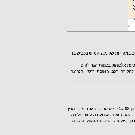
כדורגלן זר בליגת העל נעצר לאחר שנתפס נוסע בלילה 26.3.19 במהירות של 205 קמ"ש בכביש בו
עת אלכוהול בכמות הגדולה פי
לחקירה, רכבו הושבת, רישיון הנהיגה
זה נשמע כבדיחת 1 באפריל או אוקסי מורון: תושב פוריידיס כבן 62 על ידי שוטרים, באחד מימי מרץ
ן נהיגה הוא הציג תעודה עיוור מלידה.
הדרך בעל פה. הרכב התפעולי הושבת