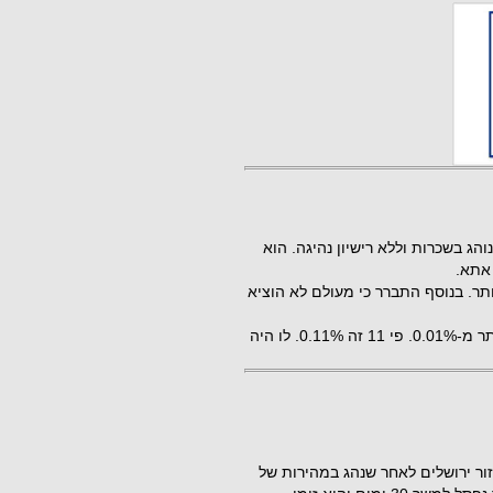
משאית, בן 22 מקריית ים, נעצר במוצאי שבת, 12.1.19, נוהג בשכרות וללא רישיון נהיגה. הוא
אתא.
 כי בגופו, כמות אלכוהול הגבוהה פי 11 מהמותר. בנוסף התברר כי מעולם לא הוציא
יצוין כי לנהג צעיר (שגילו פחות מ-24) אסור לנהוג כשבדמו יותר מ-0.01%. פי 11 זה 0.11%. לו היה
 התנועה תפסו במהלך סוף השבוע צעיר בן 21 מאזור ירושלים לאחר שנהג במהירות של