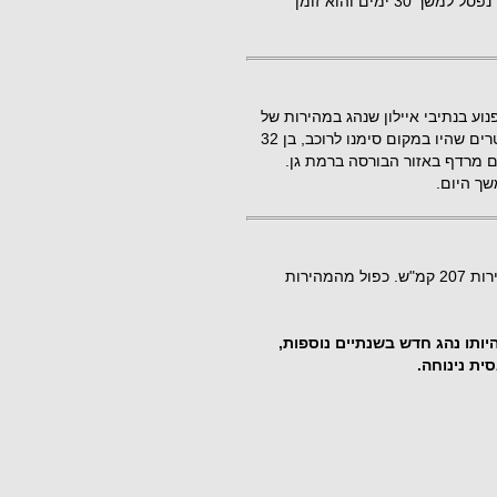
202 קמ"ש בכביש 431 באזור רמלה. רישיון הנהיגה של הצעיר נפסל למשך 30 ימים והוא זומן
רה רוכב אופנוע בנתיבי איילון שנהג במהירות של
225 קמ"ש במקום במהירות המרבית המותרת 90 קמ"ש. שוטרים שהיו במקום סימנו לרוכב, בן 32
ם מרדף באזור הבורסה ברמת גן.
שך היום.
ב-17.9.17 נלכד בן 17 מבאקה אל גרבייה נוהג בכביש 2 במהירות 207 קמ"ש. כפול מהמהירות
יותו נהג חדש בשנתיים נוספות,
סית נינוחה.