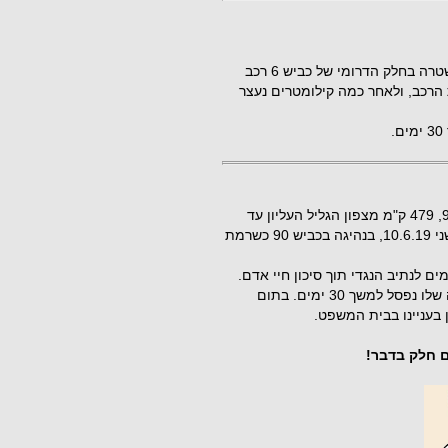
ב-5.4.20, כשכבישי הארץ די ריקים בגלל הקורונה, עצרה המשטרה בחלק הדרומי של כביש 6 רכב
לעצירת הרכב, ולאחר כמה קילומטרים נעצר
עוד אנו מלאי טענות כרימון על התשתיות הלקויות שבכביש 90, 479 ק"מ מצפון הגליל העליון עד
דרומה לאילת, והנה נהג מונית מנתיבות, בן 35, נתפס ביום שני 10.6.19, בנהיגה בכביש 90 כשרמת
 לנתיב הנגדי תוך סיכון חיי אדם.
הנהג עוכב לחקירה, רכבו הושבת ל-30 ימים וכן רישיון הנהיגה שלו נפסל למשך 30 ימים. בתום
 בעניינו בבית המשפט.