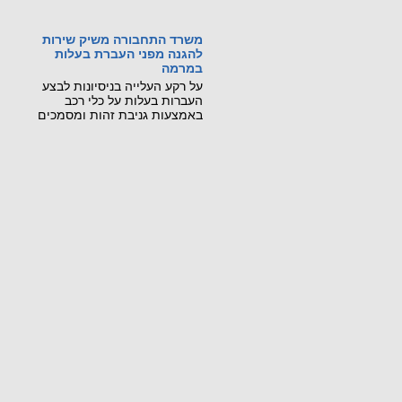
משרד התחבורה משיק שירות
להגנה מפני העברת בעלות
במרמה
על רקע העלייה בניסיונות לבצע
העברות בעלות על כלי רכב
באמצעות גניבת זהות ומסמכים
מזויפים, משרד התחבורה
והבטיחות בדרכים משיק שירות
דיגיטלי חדש, שיאפשר לכל בעל
רכב לחסום מראש את האפשרות
לבצע העברת בעלות על רכבו
בסניפי דואר ישראל.
קראו עוד...
מכונה ניידת רגלית הורגת
21 ביולי 2026: נקבע מותו של
עובר אורח בשנות ה-60 לחייו
שנפגע ממלגזה ידנית בשדרות
חיים ויצמן בנתניה.
קראו עוד...
שינויים בתקנות התעבורה
שפורסמו ב-8.7.26
פורסמו שינוים שנוגעים לרכב שטח
ומערכות כיבוי אש באוטובוסים.
קראו עוד...