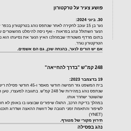
פושע צעיר על טרקטורון
30. ביוני 2024:
נער בן 15 עוכב לחקירה לאחר שנתפס נוהג בטרקטורון בכ
הנער השתולל ונהג בפראות - ואף ניסה להימלט מהשוטרים שה
בתום מרדף משטרתי שבמהלכו האיץ הנער את נסיעתו הוא נת
הטרקטורון נגרר.
אם יש הורים לנער, בהנחה שכן, גם הם אשמים.
248 קמ"ש "בדרך להחייאה"
19 בדצמבר 2023:
שנתפס נוהג במהירות של 248 קמ"ש. בתגובה 
שהשוטר ישחרר אותו.
במהלך בדיקת הרכב, התגלו שיפורים שבוצעו בו באופן לא ח
לשיפור והתאמת זמני תגובה של דוושת ההאצה ושדרוג תוכנת 
)
YNET
(
תירוץ מקורי של מטורף.
נהג בפסילה