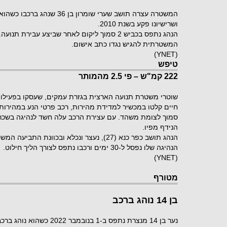
המשטרה עצרה תושב שערי שומרון ב
ושרישיונו פקע בשנת 2010.
הנהג נתפס בכביש 2 סמוך ליקום לאחר שביצע עבירת
המשטרתית להגיש נגדו כתב אישום.
)
YNET
(
טיפש
222 קמ"ש – פי 2.5 מהמותר
שוטרי משטרת תנועה הארצית בגזרת עמקים, שעסקו בפעילות 
סמוך לצומת משהד. עם עצירת הרכב עלה חשד לנהיגה בשכרו
הנידף מפיו
.
הנהג תושב כפר כנא (27), נעצר ונכלא ובכוונת 
הנהיגה שלו נפסל ל-30 ימים ורכבו נתפס לצורך הליך חילוט
.
)
YNET
(
מטורף
בן 14 נוהג ברכב