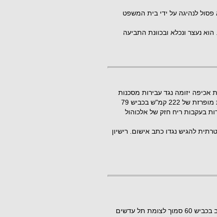
ן 36 שנהג ברכבו כשהוא פסול לנהיגה על ידי בית המשפט
 תנועה. הוא נעצר ונכלא ובכוונת התביעה
אכיפה יזומה נגד עבירות מסכנות
חיים קלטו במכשיר למדידת מהירות, רכב פרטי הנע במהירות מופרזת של 222 קמ"ש בכביש 79
ת בעקבות ריח חזק של אלכוהול
התביעה המשטרתית להגיש נגדו כתב אישום. רישיון
נער בן 14 מנצרת נתפס ב-1 בנובמבר 2022 כשהוא נוהג ברכב בכביש 60 סמוך לצומת תל עדשים